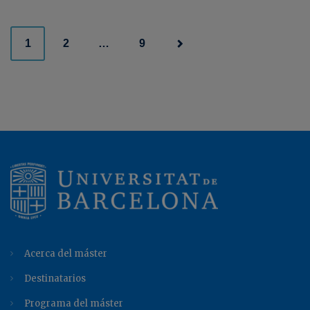
Posts
1
2
…
9
navigation
Acerca del máster
Destinatarios
Programa del máster