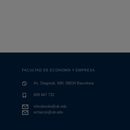
FACULTAD DE ECONOMÍA Y EMPRESA
Av. Diagonal, 690, 08034 Barcelona
608 947 732
mlsolesole@ub.edu
echacon@ub.edu