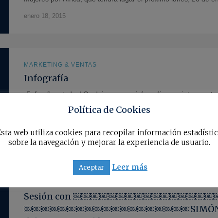
enero 18, 2015
MARKETING & VENTAS
Infografía
¡Feliz año a todos! Os dejamos una infografía muy interesa
Política de Cookies
enero 8, 2015
sta web utiliza cookies para recopilar información estadísti
sobre la navegación y mejorar la experiencia de usuario.
Leer más
Aceptar
MARKETING & VENTAS
Sesión con ￼￼￼￼￼￼￼￼￼￼￼￼￼￼
￼￼￼￼￼￼￼￼￼￼￼￼￼￼￼￼￼￼￼SIMÓN PEDRO