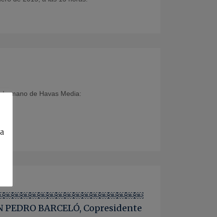
nte de mano de Havas Media:
ca
￼￼￼￼￼￼￼￼￼￼￼￼￼￼￼￼￼￼￼
 BARCELÓ, Copresidente