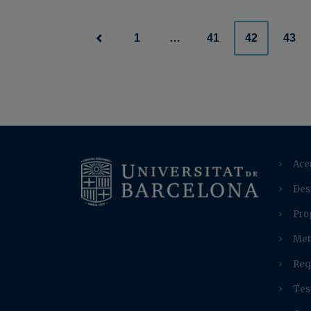
Posts
1
…
41
42
43
navigation
Ace
Des
Pro
Met
Req
Tes