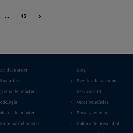
…
45
rca del máster
Blog
tinatarios
Eventos destacados
grama del máster
Servicios UB
odología
Otros beneficios
uisitos del máster
Becas y ayudas
timonios del máster
Política de privacidad