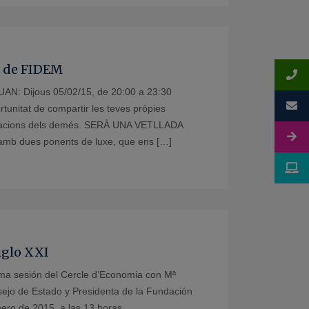
ió de FIDEM
 Dijous 05/02/15, de 20:00 a 23:30
tunitat de compartir les teves pròpies
portacions dels demés. SERÀ UNA VETLLADA
b dues ponents de luxe, que ens […]
siglo XXI
xima sesión del Cercle d’Economia con Mª
ejo de Estado y Presidenta de la Fundación
nero de 2015, a las 13 horas.