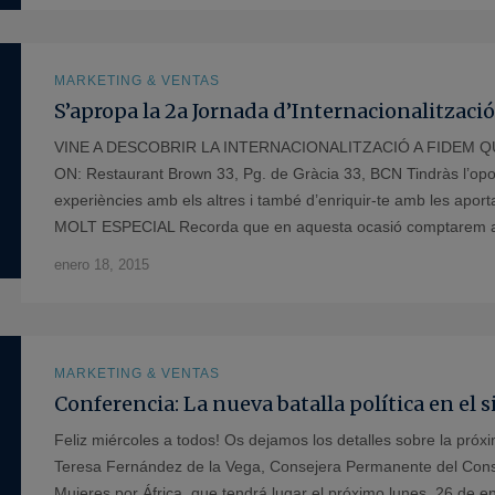
MARKETING & VENTAS
S’apropa la 2a Jornada d’Internacionalitzac
VINE A DESCOBRIR LA INTERNACIONALITZACIÓ A FIDEM QUAN:
ON: Restaurant Brown 33, Pg. de Gràcia 33, BCN Tindràs l’opor
experiències amb els altres i també d’enriquir-te amb les a
MOLT ESPECIAL Recorda que en aquesta ocasió comptarem am
enero 18, 2015
MARKETING & VENTAS
Conferencia: La nueva batalla política en el 
Feliz miércoles a todos! Os dejamos los detalles sobre la pró
Teresa Fernández de la Vega, Consejera Permanente del Cons
Mujeres por África, que tendrá lugar el próximo lunes, 26 de e