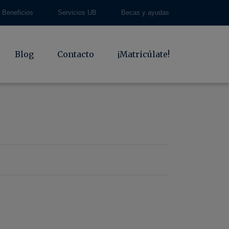
Beneficios
Servicios UB
Becas y ayudas
Blog
Contacto
¡Matricúlate!