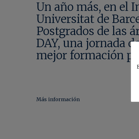
Un año más, en el I
Universitat de Barc
Postgrados de las 
DAY, una jornada de
mejor formación par
E
Más información