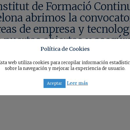
nstitut de Formació Continu
elona abrimos la convocato
áreas de empresa y tecnolo
 puertas abiertas y asegúrat
a tu carrera profesional.
Política de Cookies
sta web utiliza cookies para recopilar información estadísti
sobre la navegación y mejorar la experiencia de usuario.
Leer más
Aceptar