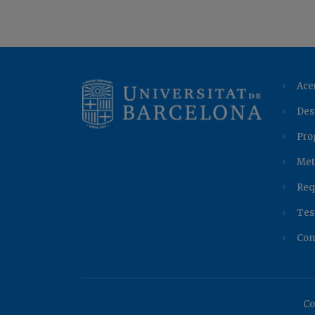
Ace
Des
Pro
Met
Req
Tes
Con
Co