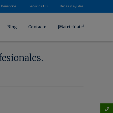
Beneficios
Servicios UB
Becas y ayudas
Blog
Contacto
¡Matricúlate!
esionales.