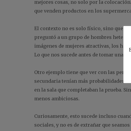
mejores cosas, no solo por la colocación
que venden productos en los supermerca
El contexto no es solo físico, sino que 
preguntó a un grupo de hombres heterose
imágenes de mujeres atractivas, los homb
E
Lo que nos sucede antes de tomar una de
Otro ejemplo tiene que ver con las pers
secundaria tenían más probabilidades de
en la sala que completaban la prueba. Si
menos ambiciosas.
Curiosamente, esto sucede incluso cuando
sociales, y no es de extrañar que seamo