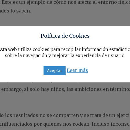
. Este es un ejemplo de cómo nos afecta el entorno físic
dos lo saben.
también tiene otras dimensiones más sutiles. En 2004, e
Política de Cookies
xuales si ganarían $2 ahora o $15 un mes después. Cu
res optaban por $2. Sin embargo, si no ven las imágenes
sta web utiliza cookies para recopilar información estadísti
cisión parece tan importante como la decisión misma.
sobre la navegación y mejorar la experiencia de usuario.
Leer más
Aceptar
onas que nos rodean, como lo demuestra la Universidad 
 expresar mayores aspiraciones profesionales en el cu
n embargo, si solo hay niños, las ambiciones en términ
 los resultados no se comparten y se trata de un ejerc
s influenciados por quienes nos rodean. Incluso incons