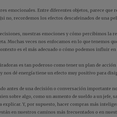
ores emocionales. Entre diferentes objetos, parece qu
si no, recordemos los efectos descafeinados de una pelí
decisiones, nuestras emociones y cómo percibimos la re
ta. Muchas veces nos enfocamos en lo que tenemos que 
 contexto es el más adecuado o cómo podemos influir en 
iradoras es tan poderoso como tener un plan de acción 
y nos dé energía tiene un efecto muy positivo para dis
ado antes de una decisión o conversación importante no
ien sobre algo, como un aumento de sueldo a un jefe, sa
a explicar. Y, por supuesto, hacer compras más intelig
están en nuestros caminos más frecuentados o en nuestr