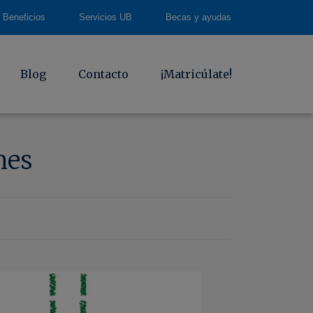
Beneficios
Servicios UB
Becas y ayudas
Blog
Contacto
¡Matricúlate!
nes