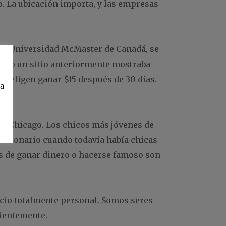
o. La ubicación importa, y las empresas
n la Universidad McMaster de Canadá, se
ando un sitio anteriormente mostraba
, eligen ganar $15 después de 30 días.
ca
de Chicago. Los chicos más jóvenes de
estionario cuando todavía había chicas
os de ganar dinero o hacerse famoso son
icio totalmente personal. Somos seres
cientemente.