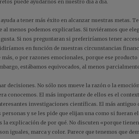
retos puede ayudarnos en nuestro día a día.
yuda a tener más éxito en alcanzar nuestras metas. T
e al menos podemos explicarlas. Si tuviéramos que elegi
gusta. Si nos preguntaran si preferiríamos tener acces
diríamos en función de nuestras circunstancias financ
 más, o por razones emocionales, porque ese producto 
embargo, estábamos equivocados, al menos parcialmente
r decisiones. No sólo nos mueve la razón o la emoción
uiera conocemos. El más importante de ellos es el contex
teresantes investigaciones científicas. El más antiguo d
 personas y se les pide que elijan una como si fueran e
es la explicación de por qué. No discuten «porque tienen 
son iguales, marca y color. Parece que tenemos que dem