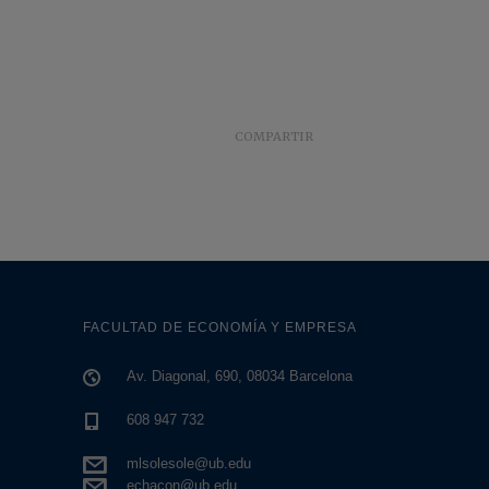
COMPARTIR
FACULTAD DE ECONOMÍA Y EMPRESA
Av. Diagonal, 690, 08034 Barcelona
608 947 732
mlsolesole@ub.edu
echacon@ub.edu