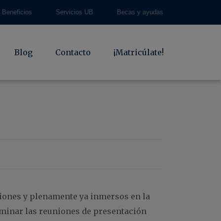
Beneficios
Servicios UB
Becas y ayudas
Blog
Contacto
¡Matricúlate!
iones y plenamente ya inmersos en la
erminar las reuniones de presentación