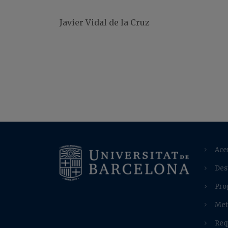
Javier Vidal de la Cruz
Ace
Des
Pro
Met
Req