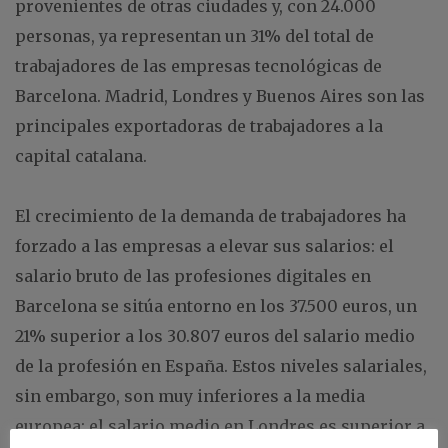
provenientes de otras ciudades y, con 24.000
personas, ya representan un 31% del total de
trabajadores de las empresas tecnológicas de
Barcelona. Madrid, Londres y Buenos Aires son las
principales exportadoras de trabajadores a la
capital catalana.
El crecimiento de la demanda de trabajadores ha
forzado a las empresas a elevar sus salarios: el
salario bruto de las profesiones digitales en
Barcelona se sitúa entorno en los 37.500 euros, un
21% superior a los 30.807 euros del salario medio
de la profesión en España. Estos niveles salariales,
sin embargo, son muy inferiores a la media
europea: el salario medio en Londres es superior a