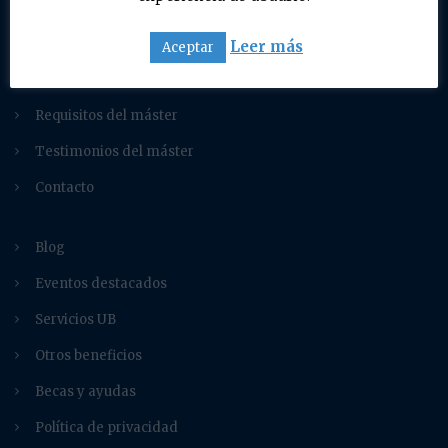
Destinatarios
Programa del máster
Leer más
Aceptar
Metodología
Requisitos del máster
Testimonios del máster
Contacto
Blog
Eventos destacados
Servicios UB
Otros beneficios
Becas y ayudas
Política de privacidad