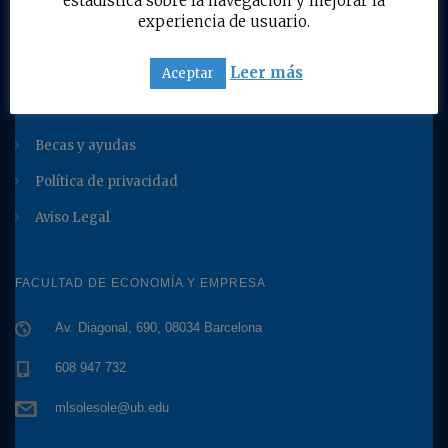
estadística sobre la navegación y mejorar la
Blog
experiencia de usuario.
Eventos destacados
Leer más
Aceptar
Servicios UB
Otros beneficios
Becas y ayudas
Política de privacidad
Aviso Legal
FACULTAD DE ECONOMÍA Y EMPRESA
Av. Diagonal, 690, 08034 Barcelona
608 947 732
mlsolesole@ub.edu