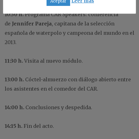
Leer más
Aceptar
10:30 h.
Programa CAR’Speakers: conferencia
de
Jennifer Pareja
, capitana de la selección
española de waterpolo y campeona del mundo en el
2013.
11:30 h.
Visita al nuevo módulo.
13:00 h.
Cóctel-almuerzo con diálogo abierto entre
los asistentes en el comedor del CAR.
14:00 h.
Conclusiones y despedida.
14:15 h.
Fin del acto.