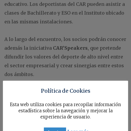
educativo. Los deportistas del CAR pueden asistir a
clases de Bachillerato y ESO en el Instituto ubicado
en las mismas instalaciones.
A lo largo del encuentro, los socios podrán conocer
además la iniciativa
CAR’Speakers
, que pretende
difundir los valores del deporte de alto nivel entre
el sector empresarial y crear sinergias entre estos
dos ámbitos.
Programa:
Política de Cookies
10:00 h.
Llegada de los socios de AED y bienvenida
Esta web utiliza cookies para recopilar información
de
Guillermo Pérez Recio
, subdirector técnico-
estadística sobre la navegación y mejorar la
experiencia de usuario.
deportivo del CAR, y de
Joan Juliá
, presidente del
Consejo Directivo de AED en Cataluña.