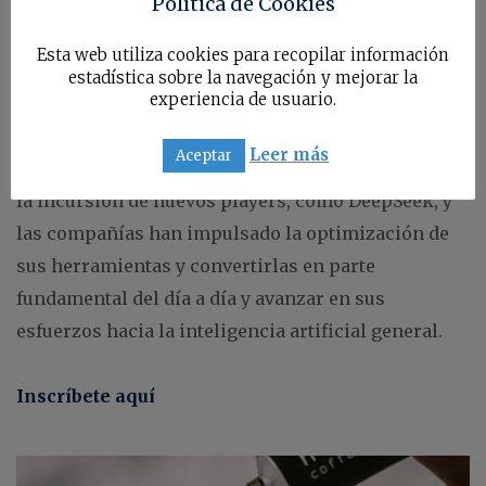
Política de Cookies
hay que conocer en 2025
Esta web utiliza cookies para recopilar información
estadística sobre la navegación y mejorar la
experiencia de usuario.
La inteligencia artificial ha evolucionado
significativamente en el último año. La
Leer más
Aceptar
competencia en la categoría se ha encrudecido con
la incursión de nuevos players, como DeepSeek, y
las compañías han impulsado la optimización de
sus herramientas y convertirlas en parte
fundamental del día a día y avanzar en sus
esfuerzos hacia la inteligencia artificial general.
Inscríbete aquí