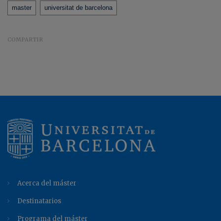
Tags
master
universitat de barcelona
COMPARTIR
Acerca del máster
Destinatarios
Programa del máster