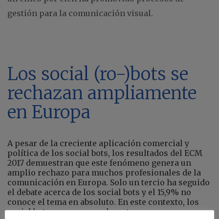
gestión para la comunicación visual.
Los social (ro-)bots se
rechazan ampliamente
en Europa
A pesar de la creciente aplicación comercial y
política de los social bots, los resultados del ECM
2017 demuestran que este fenómeno genera un
amplio rechazo para muchos profesionales de la
comunicación en Europa. Solo un tercio ha seguido
el debate acerca de los social bots y el 15,9% no
conoce el tema en absoluto. En este contexto, los
social bots se ven generalmente como una amenaza