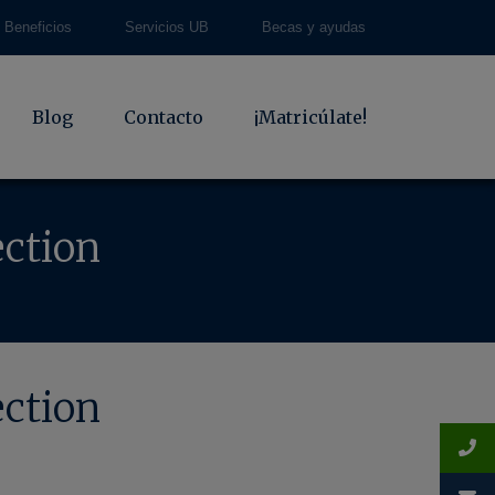
Beneficios
Servicios UB
Becas y ayudas
Blog
Contacto
¡Matricúlate!
ction
ction