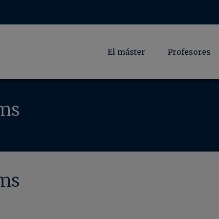
El máster
Profesores
oms
oms