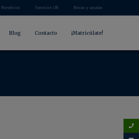
Beneficios
Servicios UB
Becas y ayudas
Blog
Contacto
¡Matricúlate!