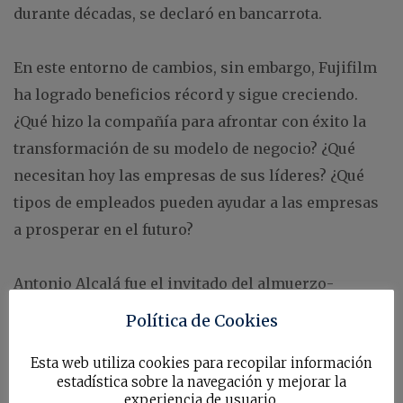
durante décadas, se declaró en bancarrota.
En este entorno de cambios, sin embargo, Fujifilm
ha logrado beneficios récord y sigue creciendo.
¿Qué hizo la compañía para afrontar con éxito la
transformación de su modelo de negocio? ¿Qué
necesitan hoy las empresas de sus líderes? ¿Qué
tipos de empleados pueden ayudar a las empresas
a prosperar en el futuro?
Antonio Alcalá fue el invitado del almuerzo-
coloquio de la AED celebrado el 18 de mayo en
Política de Cookies
Madrid. En el año 2000, los productos de películas
Esta web utiliza cookies para recopilar información
fotográficas constituían el 60% de las ventas de
estadística sobre la navegación y mejorar la
Fujifilm y hasta el 70% de sus beneficios. Diez años
experiencia de usuario.