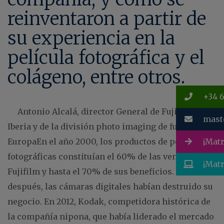
reinventaron a partir de
su experiencia en la
película fotográfica y el
colágeno, entre otros.
+34 6
Antonio Alcalá, director General de Fujifilm
mast
Iberia y de la división photo imaging de fujifilm
EuropaEn el año 2000, los productos de películas
¡Matr
fotográficas constituían el 60% de las ventas de
¡Matr
Fujifilm y hasta el 70% de sus beneficios. Diez años
después, las cámaras digitales habían destruido su
negocio. En 2012, Kodak, competidora histórica de
la compañía nipona, que había liderado el mercado