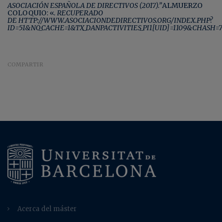
ASOCIACIÓN ESPAÑOLA DE DIRECTIVOS (2017).”
ALMUERZO
COLOQUIO: «
. RECUPERADO
DE HTTP://WWW.ASOCIACIONDEDIRECTIVOS.ORG/INDEX.PHP?
ID=51&NO_CACHE=1&TX_DANPACTIVITIES_PI1[UID]=1109&CHASH=
COMPARTIR
Acerca del máster