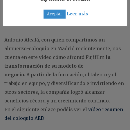
después, las cámaras digitales habían destruido su
negocio y habían llevado a competidores históricos
Leer más
Aceptar
como Kodak a la bancarrota.
Antonio Alcalá, con quien compartimos un
almuerzo-coloquio en Madrid recientemente, nos
cuenta en este vídeo cómo afrontó Fujifilm
la
transformación de su modelo de
negocio.
A partir de la formación, el talento y el
trabajo en equipo, y diversificando e invirtiendo en
otros sectores, la compañía logró alcanzar
beneficios récord y un crecimiento continuo.
En el siguiente enlace podéis ver el
vídeo resumen
del coloquio AED