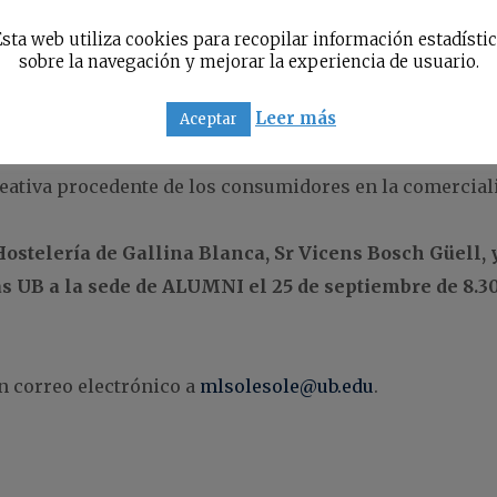
tos y del equipo comercial.
sta web utiliza cookies para recopilar información estadísti
sobre la navegación y mejorar la experiencia de usuario.
ía más las experiencias de los clientes en los puntos de
Leer más
res; es decir, nos planteamos el “consumer experience”
Aceptar
ativa procedente de los consumidores en la comerciali
Hostelería de Gallina Blanca, Sr Vicens Bosch Güell, 
 UB a la sede de ALUMNI el 25 de septiembre de 8.30 
n correo electrónico a
mlsolesole@ub.edu
.