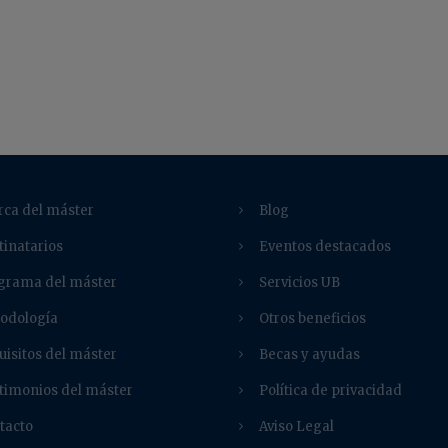
rca del máster
Blog
tinatarios
Eventos destacados
grama del máster
Servicios UB
odología
Otros beneficios
uisitos del máster
Becas y ayudas
timonios del máster
Política de privacidad
tacto
Aviso Legal