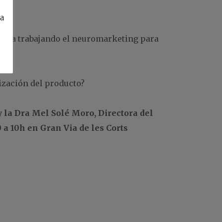
ca
 venta trabajando el neuromarketing para
.
zación del producto?
y la Dra Mel Solé Moro, Directora del
a 10h en Gran Via de les Corts