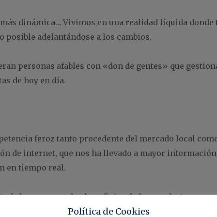
s más dinámica… Vivimos en una realidad líquida donde
o posible adelantándose a los cambios.
eran personas afables con «don de gentes» que gestiona
as de hoy en día.
petencia feroz tanto procedente del mercado local como
ón de internet, que nos ha llevado a mayor información 
n en tiempo real.
e de los marcas y los beneficios de los productos y serv
Política de Cookies