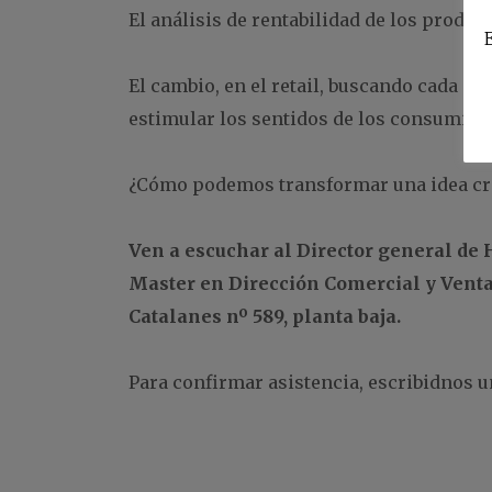
El análisis de rentabilidad de los produc
E
El cambio, en el retail, buscando cada d
estimular los sentidos de los consumido
¿Cómo podemos transformar una idea cre
Ven a escuchar al Director general de 
Master en Dirección Comercial y Ventas
Catalanes nº 589, planta baja.
Para confirmar asistencia, escribidnos u