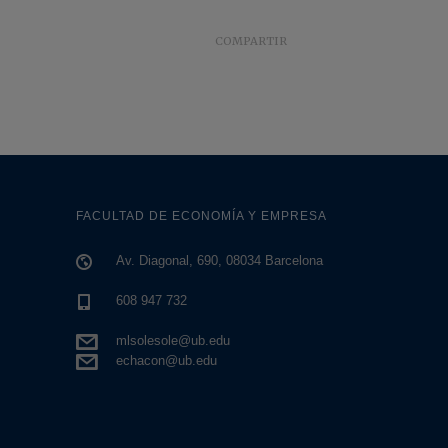
COMPARTIR
FACULTAD DE ECONOMÍA Y EMPRESA
Av. Diagonal, 690, 08034 Barcelona
608 947 732
mlsolesole@ub.edu
echacon@ub.edu