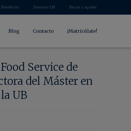
Beneficios
Servicios UB
Becas y ayudas
Blog
Contacto
¡Matricúlate!
 Food Service de
ectora del Máster en
 la UB