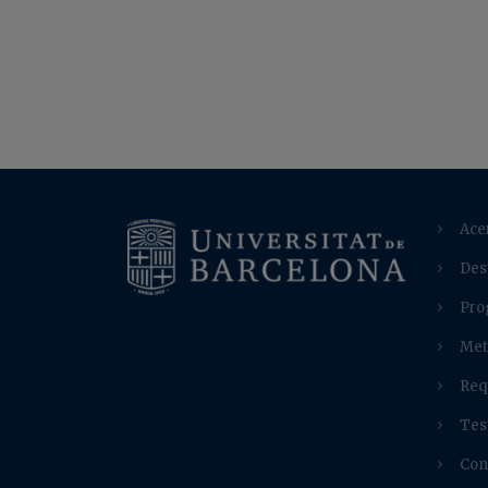
Ace
Des
Pro
Met
Req
Tes
Con